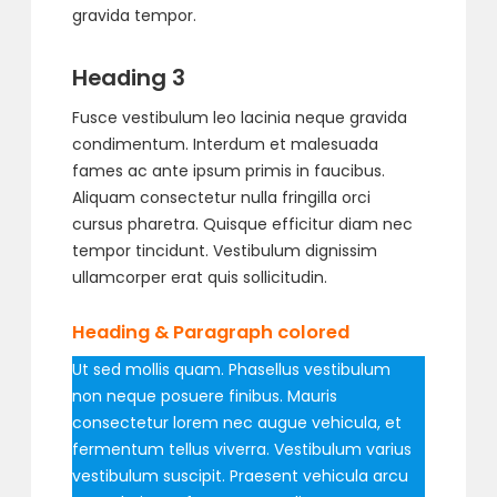
gravida tempor.
Heading 3
Fusce vestibulum leo lacinia neque gravida
condimentum. Interdum et malesuada
fames ac ante ipsum primis in faucibus.
Aliquam consectetur nulla fringilla orci
cursus pharetra. Quisque efficitur diam nec
tempor tincidunt. Vestibulum dignissim
ullamcorper erat quis sollicitudin.
Heading & Paragraph colored
Ut sed mollis quam. Phasellus vestibulum
non neque posuere finibus. Mauris
consectetur lorem nec augue vehicula, et
fermentum tellus viverra. Vestibulum varius
vestibulum suscipit. Praesent vehicula arcu