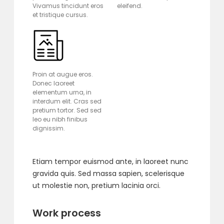
Vivamus tincidunt eros
eleifend.
et tristique cursus.
Proin at augue eros.
Donec laoreet
elementum urna, in
interdum elit. Cras sed
pretium tortor. Sed sed
leo eu nibh finibus
dignissim.
Etiam tempor euismod ante, in laoreet nunc
gravida quis. Sed massa sapien, scelerisque
ut molestie non, pretium lacinia orci.
Work process